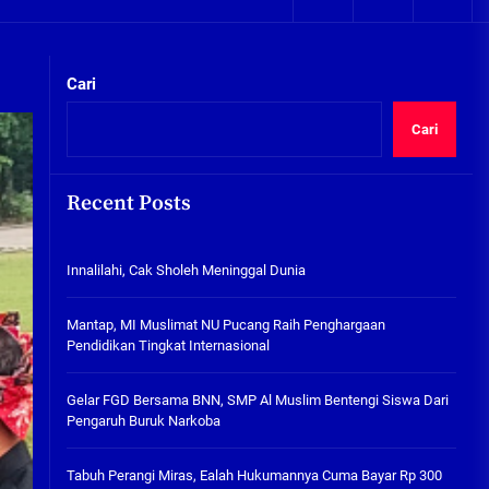
05/08/2026
kta Integritas
Plafon Ruang Kelas Ambruk,
Ketua Komisi D Langsung Sidak
Cari
SDN Gilang II Tulangan
05/08/2026
Cari
Innalilahi, Cak Sholeh
Meninggal Dunia
Recent Posts
07/08/2026
kta Integritas
Innalilahi, Cak Sholeh Meninggal Dunia
Mantap, MI Muslimat NU
Pucang Raih Penghargaan
Pendidikan Tingkat
Mantap, MI Muslimat NU Pucang Raih Penghargaan
Internasional
Pendidikan Tingkat Internasional
06/08/2026
Gelar FGD Bersama BNN, SMP Al
Gelar FGD Bersama BNN, SMP Al Muslim Bentengi Siswa Dari
Muslim Bentengi Siswa Dari
Pengaruh Buruk Narkoba
Pengaruh Buruk Narkoba
05/08/2026
Tabuh Perangi Miras, Ealah Hukumannya Cuma Bayar Rp 300