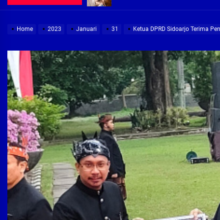
Demi Jajaran Direksi Delta Tirta Ya
Home
2023
Januari
31
Ketua DPRD Sidoarjo Terima Pe
Pembebasan Lahan Segera Rampun
Peduli Warga Miskin, Bupati Sidoa
Pembebasan Lahan Hampir Rampun
Terima aduan warga, Komisi A cari
Demi Jajaran Direksi Delta Tirta Ya