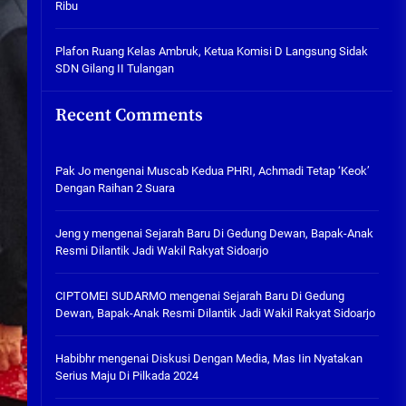
Ribu
Tabuh Perangi Miras, Ealah
Hukumannya Cuma Bayar Rp
300 Ribu
Plafon Ruang Kelas Ambruk, Ketua Komisi D Langsung Sidak
SDN Gilang II Tulangan
05/08/2026
Plafon Ruang Kelas Ambruk,
Recent Comments
Ketua Komisi D Langsung Sidak
SDN Gilang II Tulangan
05/08/2026
Pak Jo
mengenai
Muscab Kedua PHRI, Achmadi Tetap ‘Keok’
Dengan Raihan 2 Suara
Jeng y
mengenai
Sejarah Baru Di Gedung Dewan, Bapak-Anak
Resmi Dilantik Jadi Wakil Rakyat Sidoarjo
CIPTOMEI SUDARMO
mengenai
Sejarah Baru Di Gedung
Dewan, Bapak-Anak Resmi Dilantik Jadi Wakil Rakyat Sidoarjo
Habibhr
mengenai
Diskusi Dengan Media, Mas Iin Nyatakan
Serius Maju Di Pilkada 2024