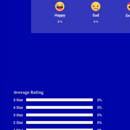
Happy
Sad
Ex
0
%
0
%
Average Rating
5 Star
0%
4 Star
0%
3 Star
0%
2 Star
0%