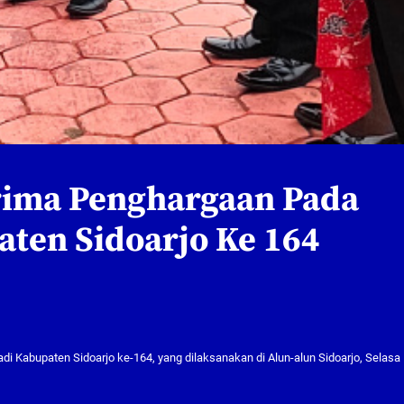
rima Penghargaan Pada
aten Sidoarjo Ke 164
di Kabupaten Sidoarjo ke-164, yang dilaksanakan di Alun-alun Sidoarjo, Selasa