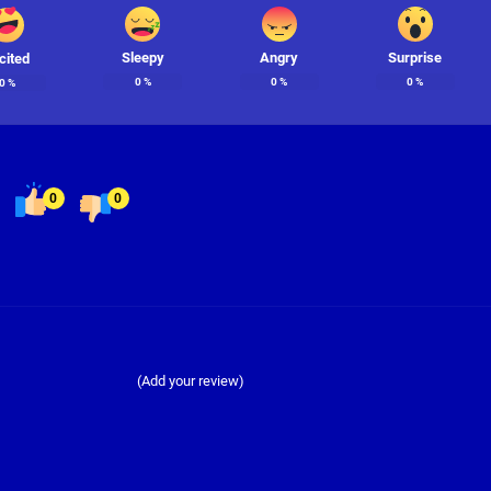
Sleepy
Angry
Surprise
cited
0
%
0
%
0
%
0
%
0
0
(Add your review)