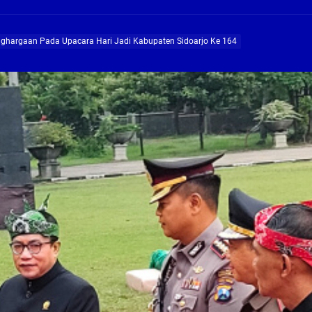
ng Profesional Dan Kapabel, Komisi B Dua Kali Panggil Pansel Dan Minta Ada Pa
nghargaan Pada Upacara Hari Jadi Kabupaten Sidoarjo Ke 164
g, Pembangunan Fly Over Gedangan Semakin Dekat
rjo Masif Jalankan Program Rehab RTLH
g, Pembangunan Fly over Gedangan Semakin Dekat
 solusi masalah warga Seketi dan Urangagung
ng Profesional Dan Kapabel, Komisi B Dua Kali Panggil Pansel Dan Minta Ada Pa