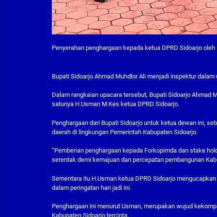
Penyerahan penghargaan kepada ketua DPRD Sidoarjo oleh B
Bupati Sidoarjo Ahmad Muhdlor Ali menjadi inspektur dalam u
Dalam rangkaian upacara tersebut, Bupati Sidoarjo Ahmad M
satunya H.Usman M.Kes ketua DPRD Sidoarjo.
Penghargaan dari Bupati Sidoarjo untuk ketua dewan ini, seb
daerah di lingkungan Pemerintah Kabupaten Sidoarjo.
“Pemberian penghargaan kepada Forkopimda dan stake holde
serentak demi kemajuan dan percepatan pembangunan Kabupa
Sementara itu H.Usman ketua DPRD Sidoarjo mengucapkan t
dalam peringatan hari jadi ini.
Penghargaan ini menurut Usman, merupakan wujud kekompaka
Kabupaten Sidoarjo tercinta.