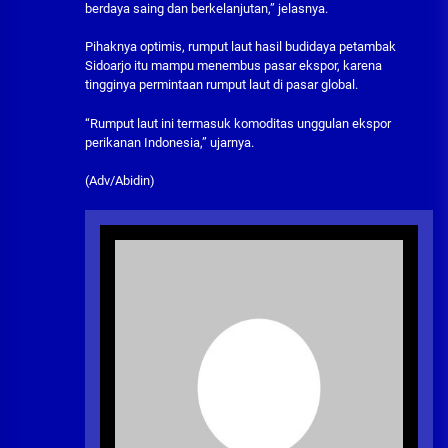
berdaya saing dan berkelanjutan,” jelasnya.
Pihaknya optimis, rumput laut hasil budidaya petambak
Sidoarjo itu mampu menembus pasar ekspor, karena
tingginya permintaan rumput laut di pasar global.
“Rumput laut ini termasuk komoditas unggulan ekspor
perikanan Indonesia,” ujarnya.
(Adv/Abidin)