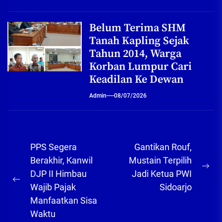
Belum Terima SHM
Tanah Kapling Sejak
Tahun 2014, Warga
Korban Lumpur Cari
Keadilan Ke Dewan
Admin
08/07/2026
Navigasi
PPS Segera
Gantikan Rouf,
pos
Berakhir, Kanwil
Mustain Terpilih
Ne
DJP II Himbau
Jadi Ketua PWI
Previous
pos
Wajib Pajak
Sidoarjo
post:
Manfaatkan Sisa
Waktu