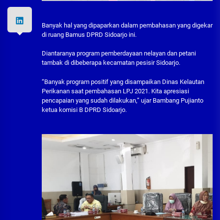
Banyak hal yang dipaparkan dalam pembahasan yang digekar
di ruang Bamus DPRD Sidoarjo ini.
Diantaranya program pemberdayaan nelayan dan petani
tambak di dibeberapa kecamatan pesisir Sidoarjo.
“Banyak program positif yang disampaikan Dinas Kelautan
Perikanan saat pembahasan LPJ 2021. Kita apresiasi
pencapaian yang sudah dilakukan,” ujar Bambang Pujianto
ketua komisi B DPRD Sidoarjo.