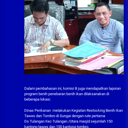
Dalam pembahasan ini, komisi B juga mendapatkan laporan
program benih penebaran benih ikan dilaksanakan di
beberapa lokasi.
Dinas Perikanan melakukan Kegiatan Restocking Benih Ikan
Tawes dan Tombro di Sungai dengan rute pertama
Ds Tulangan Kec Tulangan /Utara masjid sejumlah 150
kantong tawes dan 150 kantong tombro.