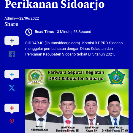
Perikanan Sidoarjo
Admin
22/06/2022
Share
Read Time:
3 Minute, 58 Second
SIDOARJO (liputansidoarjo.com)- Komisi B DPRD Sidoarjo
menggelar pembahasan dengan Dinas Kelautan dan
Perikanan Kabupaten Sidoarjo terkait LPJ tahun 2021.