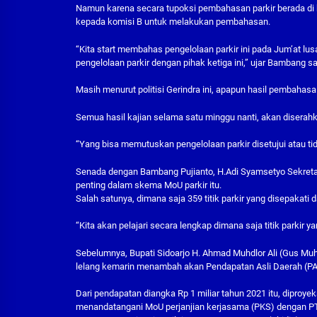
Namun karena secara tupoksi pembahasan parkir berada d
kepada komisi B untuk melakukan pembahasan.
“Kita start membahas pengelolaan parkir ini pada Jum’at 
pengelolaan parkir dengan pihak ketiga ini,” ujar Bambang s
Masih menurut politisi Gerindra ini, apapun hasil pembahas
Semua hasil kajian selama satu minggu nanti, akan disera
“Yang bisa memutuskan pengelolaan parkir disetujui atau ti
Senada dengan Bambang Pujianto, H.Adi Syamsetyo Sekreta
penting dalam skema MoU parkir itu.
Salah satunya, dimana saja 359 titik parkir yang disepakati
“Kita akan pelajari secara lengkap dimana saja titik parkir y
Sebelumnya, Bupati Sidoarjo H. Ahmad Muhdlor Ali (Gus Muh
lelang kemarin menambah akan Pendapatan Asli Daerah (PA
Dari pendapatan diangka Rp 1 miliar tahun 2021 itu, diproye
menandatangani MoU perjanjian kerjasama (PKS) dengan PT.