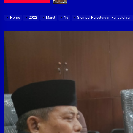
Pembebasan Lahan Segera Rampun
Home
2022
Maret
16
Stempel Persetujuan Pengelolaan 
Peduli Warga Miskin, Bupati Sidoa
Pembebasan Lahan Hampir Rampun
Terima aduan warga, Komisi A cari
Demi Jajaran Direksi Delta Tirta Ya