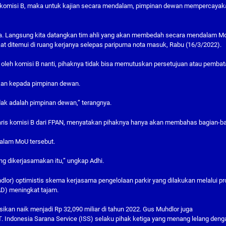
i komisi B, maka untuk kajian secara mendalam, pimpinan dewan mempercayak
lusa. Langsung kita datangkan tim ahli yang akan membedah secara mendalam M
aat ditemui di ruang kerjanya selepas paripurna nota masuk, Rabu (16/3/2022).
a oleh komisi B nanti, pihaknya tidak bisa memutuskan persetujuan atau pembat
hkan kepada pimpinan dewan.
dak adalah pimpinan dewan,” terangnya.
ris komisi B dari FPAN, menyatakan pihaknya hanya akan membahas bagian-b
 dalam MoU tersebut.
ang dikerjasamakan itu,” ungkap Adhi.
dlor) optimistis skema kerjasama pengelolaan parkir yang dilakukan melalui p
D) meningkat tajam.
ksikan naik menjadi Rp 32,090 miliar di tahun 2022. Gus Muhdlor juga
 Indonesia Sarana Service (ISS) selaku pihak ketiga yang menang lelang deng