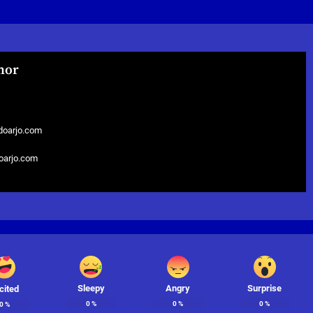
hor
doarjo.com
doarjo.com
Sleepy
Angry
Surprise
cited
0
%
0
%
0
%
0
%