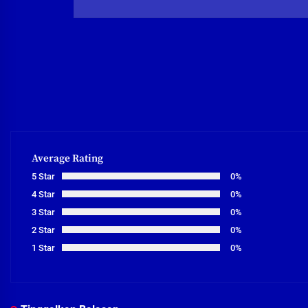
Average Rating
5 Star
0%
4 Star
0%
3 Star
0%
2 Star
0%
1 Star
0%