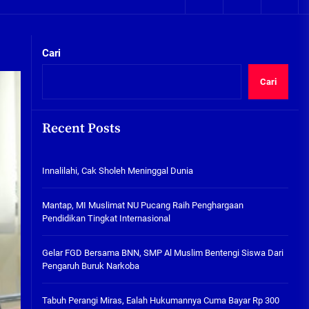
05/08/2026
Plafon Ruang Kelas Ambruk,
Ketua Komisi D Langsung Sidak
Cari
SDN Gilang II Tulangan
05/08/2026
Cari
Innalilahi, Cak Sholeh
Meninggal Dunia
Recent Posts
kta Integritas
07/08/2026
Innalilahi, Cak Sholeh Meninggal Dunia
Mantap, MI Muslimat NU
Pucang Raih Penghargaan
Pendidikan Tingkat
Mantap, MI Muslimat NU Pucang Raih Penghargaan
Internasional
Pendidikan Tingkat Internasional
06/08/2026
Gelar FGD Bersama BNN, SMP Al
Gelar FGD Bersama BNN, SMP Al Muslim Bentengi Siswa Dari
Muslim Bentengi Siswa Dari
Pengaruh Buruk Narkoba
Pengaruh Buruk Narkoba
05/08/2026
Tabuh Perangi Miras, Ealah Hukumannya Cuma Bayar Rp 300