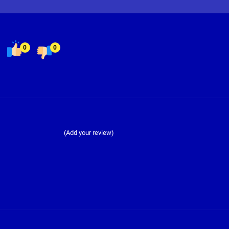
0
0
(Add your review)