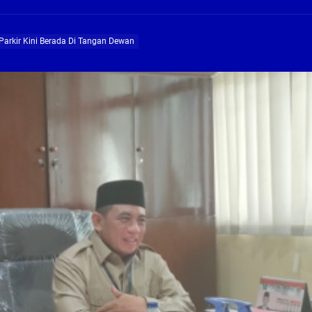
g, Pembangunan Fly Over Gedangan Semakin Dekat
Parkir Kini Berada Di Tangan Dewan
rjo Masif Jalankan Program Rehab RTLH
g, Pembangunan Fly over Gedangan Semakin Dekat
 solusi masalah warga Seketi dan Urangagung
ng Profesional Dan Kapabel, Komisi B Dua Kali Panggil Pansel Dan Minta Ada Pa