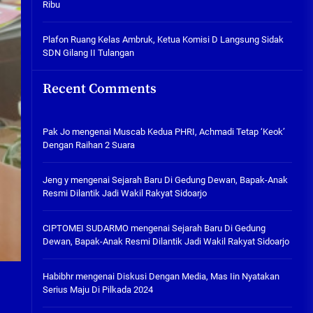
Ribu
Tabuh Perangi Miras, Ealah
Hukumannya Cuma Bayar Rp
300 Ribu
Plafon Ruang Kelas Ambruk, Ketua Komisi D Langsung Sidak
SDN Gilang II Tulangan
05/08/2026
Plafon Ruang Kelas Ambruk,
Recent Comments
Ketua Komisi D Langsung Sidak
SDN Gilang II Tulangan
05/08/2026
Pak Jo
mengenai
Muscab Kedua PHRI, Achmadi Tetap ‘Keok’
Dengan Raihan 2 Suara
Jeng y
mengenai
Sejarah Baru Di Gedung Dewan, Bapak-Anak
Resmi Dilantik Jadi Wakil Rakyat Sidoarjo
CIPTOMEI SUDARMO
mengenai
Sejarah Baru Di Gedung
Dewan, Bapak-Anak Resmi Dilantik Jadi Wakil Rakyat Sidoarjo
Habibhr
mengenai
Diskusi Dengan Media, Mas Iin Nyatakan
Serius Maju Di Pilkada 2024