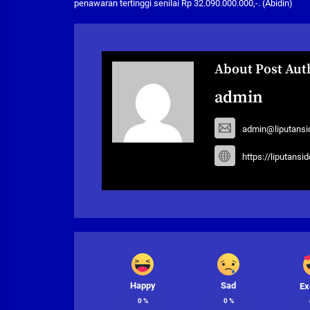
penawaran tertinggi senilai Rp 32.090.000.000,-. (Abidin)
About Post Aut
admin
admin@liputansi
https://liputansi
Happy
Sad
Ex
0
%
0
%