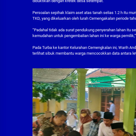
dibuktikan dengan kretek desa setempat.
Persoalan sepihak klaim aset atas tanah selias 1.2 h itu m
TKD, yang dikeluarkan oleh lurah Cemengakalan periode tah
“Padahal tidak ada surat pendukung penyerahan lahan itu 
kemudahan untuk pengembalian lahan ini ke warga pemilik,”
Pada Turba ke kantor Kelurahan Cemengkalan ini, Warih Ando
terlihat sibuk membantu warga mencocokkan data antara let