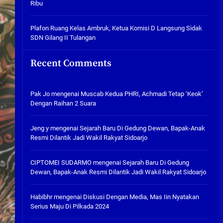
Ribu
Tabuh Perangi Miras, Ealah
Hukumannya Cuma Bayar Rp
300 Ribu
Plafon Ruang Kelas Ambruk, Ketua Komisi D Langsung Sidak
SDN Gilang II Tulangan
05/08/2026
Plafon Ruang Kelas Ambruk,
Recent Comments
Ketua Komisi D Langsung Sidak
SDN Gilang II Tulangan
05/08/2026
Pak Jo
mengenai
Muscab Kedua PHRI, Achmadi Tetap ‘Keok’
Dengan Raihan 2 Suara
Jeng y
mengenai
Sejarah Baru Di Gedung Dewan, Bapak-Anak
Resmi Dilantik Jadi Wakil Rakyat Sidoarjo
CIPTOMEI SUDARMO
mengenai
Sejarah Baru Di Gedung
Dewan, Bapak-Anak Resmi Dilantik Jadi Wakil Rakyat Sidoarjo
Habibhr
mengenai
Diskusi Dengan Media, Mas Iin Nyatakan
Serius Maju Di Pilkada 2024