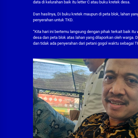
data di kelurahan baik itu letter C atau buku kretek desa.
Dan hasilnya, Di buku kretek maupun di peta blok, lahan yan
penyerahan untuk TKD.
“Kita hari ini bertemu langsung dengan pihak terkait baik i
desa dan peta blok atas lahan yang dilaporkan oleh warga.
dan tidak ada penyerahan dari petani gogol waktu sebagai TK