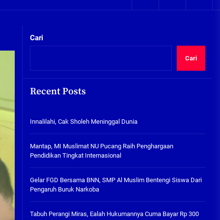
05/08/2026
kta Integritas
Plafon Ruang Kelas Ambruk,
Ketua Komisi D Langsung Sidak
Cari
SDN Gilang II Tulangan
05/08/2026
Cari
Innalilahi, Cak Sholeh
Meninggal Dunia
Recent Posts
07/08/2026
kta Integritas
Innalilahi, Cak Sholeh Meninggal Dunia
Mantap, MI Muslimat NU
Pucang Raih Penghargaan
Pendidikan Tingkat
Mantap, MI Muslimat NU Pucang Raih Penghargaan
Internasional
Pendidikan Tingkat Internasional
06/08/2026
Gelar FGD Bersama BNN, SMP Al
Gelar FGD Bersama BNN, SMP Al Muslim Bentengi Siswa Dari
Muslim Bentengi Siswa Dari
Pengaruh Buruk Narkoba
Pengaruh Buruk Narkoba
05/08/2026
Tabuh Perangi Miras, Ealah Hukumannya Cuma Bayar Rp 300