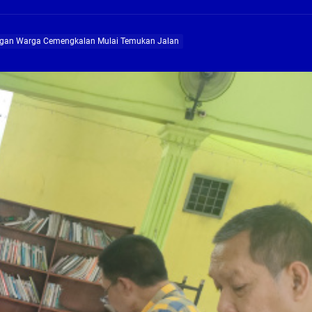
ng Profesional Dan Kapabel, Komisi B Dua Kali Panggil Pansel Dan Minta Ada Pa
angan Warga Cemengkalan Mulai Temukan Jalan
g, Pembangunan Fly Over Gedangan Semakin Dekat
rjo Masif Jalankan Program Rehab RTLH
g, Pembangunan Fly over Gedangan Semakin Dekat
 solusi masalah warga Seketi dan Urangagung
ng Profesional Dan Kapabel, Komisi B Dua Kali Panggil Pansel Dan Minta Ada Pa