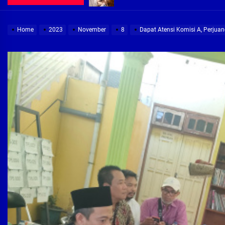
Demi Jajaran Direksi Delta Tirta Ya
Home
2023
November
8
Dapat Atensi Komisi A, Perju
Pembebasan Lahan Segera Rampun
Peduli Warga Miskin, Bupati Sidoa
Pembebasan Lahan Hampir Rampun
Terima aduan warga, Komisi A cari
Demi Jajaran Direksi Delta Tirta Ya