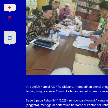
Ini setelah komisi A DPRD Sidoarjo, memberikan atensi tin
terkait, hingga komisi A turun ke lapangan untuk pencocokan
Seperti pada Rabu (8/11/2023), rombongan Komisi A yang terd
(anggota), menggelar pertemuan bersama di kantor Keluraha