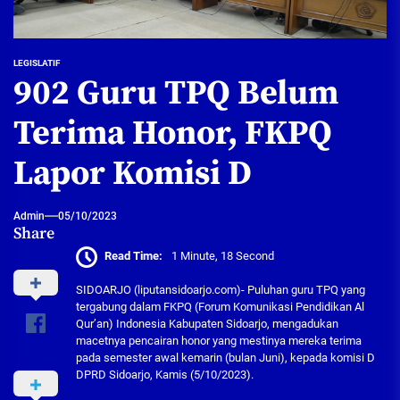
LEGISLATIF
902 Guru TPQ Belum
Terima Honor, FKPQ
Lapor Komisi D
Admin
05/10/2023
Share
Read Time:
1 Minute, 18 Second
SIDOARJO (liputansidoarjo.com)- Puluhan guru TPQ yang
tergabung dalam FKPQ (Forum Komunikasi Pendidikan Al
Qur’an) Indonesia Kabupaten Sidoarjo, mengadukan
macetnya pencairan honor yang mestinya mereka terima
pada semester awal kemarin (bulan Juni), kepada komisi D
DPRD Sidoarjo, Kamis (5/10/2023).