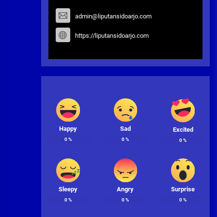
admin@liputansidoarjo.com
https://liputansidoarjo.com
Happy
Sad
Excited
0
%
0
%
0
%
Sleepy
Angry
Surprise
0
%
0
%
0
%