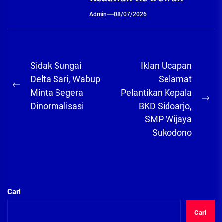
Admin
08/07/2026
Navigasi
Sidak Sungai
Iklan Ucapan
pos
Delta Sari, Wabup
Selamat
Previous
Minta Segera
Pelantikan Kepala
post:
Ne
Dinormalisasi
BKD Sidoarjo,
pos
SMP Wijaya
Sukodono
Cari
Cari