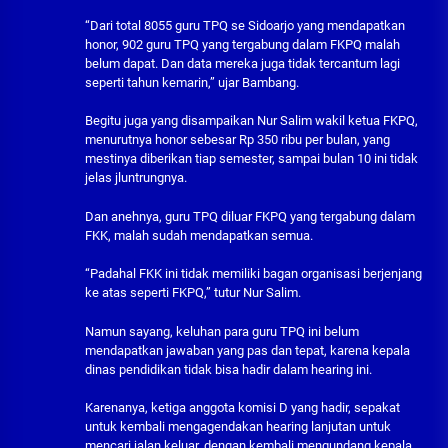
“Dari total 8055 guru TPQ se Sidoarjo yang mendapatkan
honor, 902 guru TPQ yang tergabung dalam FKPQ malah
belum dapat. Dan data mereka juga tidak tercantum lagi
seperti tahun kemarin,” ujar Bambang.
Begitu juga yang disampaikan Nur Salim wakil ketua FKPQ,
menurutnya honor sebesar Rp 350 ribu per bulan, yang
mestinya diberikan tiap semester, sampai bulan 10 ini tidak
jelas jluntrungnya.
Dan anehnya, guru TPQ diluar FKPQ yang tergabung dalam
FKK, malah sudah mendapatkan semua.
“Padahal FKK ini tidak memiliki bagan organisasi berjenjang
ke atas seperti FKPQ,” tutur Nur Salim.
Namun sayang, keluhan para guru TPQ ini belum
mendapatkan jawaban yang pas dan tepat, karena kepala
dinas pendidikan tidak bisa hadir dalam hearing ini.
Karenanya, ketiga anggota komisi D yang hadir, sepakat
untuk kembali mengagendakan hearing lanjutan untuk
mencari jalan keluar, dengan kembali mengundang kepala