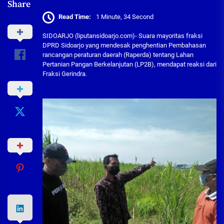
Share
Read Time:
1 Minute, 34 Second
SIDOARJO (liputansidoarjo.com)- Suara mayoritas fraksi
DPRD Sidoarjo yang mendesak penghentian Pembahasan
rancangan peraturan daerah (Raperda) tentang Lahan
Pertanian Pangan Berkelanjutan (LP2B), mendapat reaksi dari
Fraksi Gerindra.