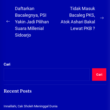
Navigasi
Daftarkan
Tidak Masuk
pos
Bacalegnya, PSI
Bacaleg PKS,
Ne
Yakin Jadi Pilihan
Atok Ashari Bakal
Previous
pos
Suara Millenial
Lewat PKB ?
post:
Sidoarjo
Cari
Cari
Recent Posts
Innalilahi, Cak Sholeh Meninggal Dunia