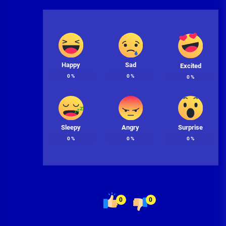
Happy
Sad
Excited
0
%
0
%
0
%
Sleepy
Angry
Surprise
0
%
0
%
0
%
0
0