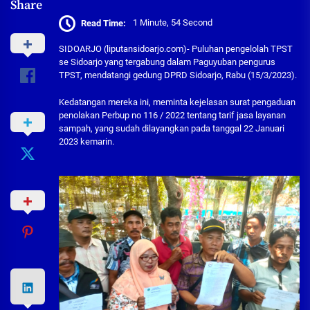
Share
Read Time:
1 Minute, 54 Second
SIDOARJO (liputansidoarjo.com)- Puluhan pengelolah TPST
se Sidoarjo yang tergabung dalam Paguyuban pengurus
TPST, mendatangi gedung DPRD Sidoarjo, Rabu (15/3/2023).
Kedatangan mereka ini, meminta kejelasan surat pengaduan
penolakan Perbup no 116 / 2022 tentang tarif jasa layanan
sampah, yang sudah dilayangkan pada tanggal 22 Januari
2023 kemarin.