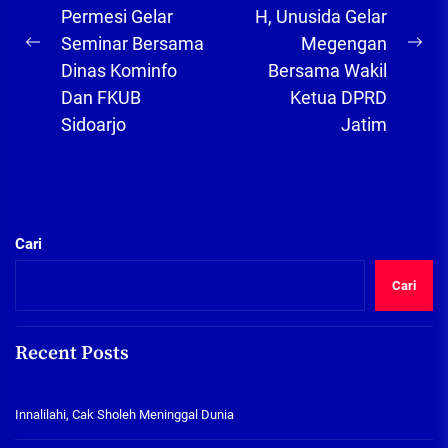
Permesi Gelar
H, Unusida Gelar
Seminar Bersama
Megengan
Previous
Ne
Dinas Kominfo
Bersama Wakil
post:
pos
Dan FKUB
Ketua DPRD
Sidoarjo
Jatim
Cari
Cari
Recent Posts
Innalilahi, Cak Sholeh Meninggal Dunia